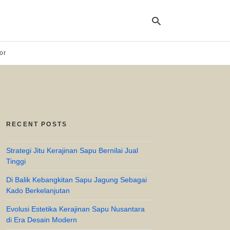
or
Ty
yo
se
qu
an
hit
RECENT POSTS
ent
Strategi Jitu Kerajinan Sapu Bernilai Jual
Tinggi
Di Balik Kebangkitan Sapu Jagung Sebagai
Kado Berkelanjutan
Evolusi Estetika Kerajinan Sapu Nusantara
di Era Desain Modern