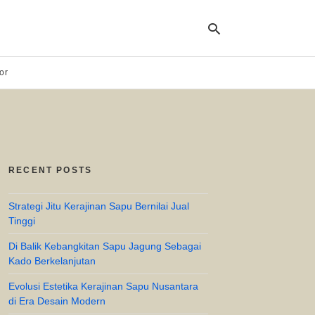
or
Ty
yo
se
qu
an
hit
RECENT POSTS
ent
Strategi Jitu Kerajinan Sapu Bernilai Jual
Tinggi
Di Balik Kebangkitan Sapu Jagung Sebagai
Kado Berkelanjutan
Evolusi Estetika Kerajinan Sapu Nusantara
di Era Desain Modern