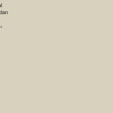
l
 dan
sa