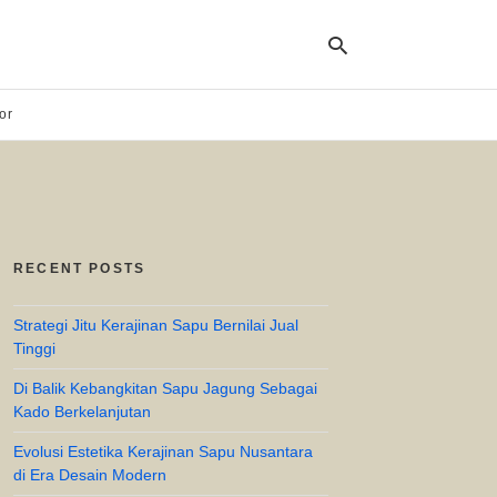
or
Ty
yo
se
qu
an
hit
RECENT POSTS
ent
Strategi Jitu Kerajinan Sapu Bernilai Jual
Tinggi
Di Balik Kebangkitan Sapu Jagung Sebagai
Kado Berkelanjutan
Evolusi Estetika Kerajinan Sapu Nusantara
di Era Desain Modern