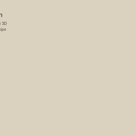
n
i 3D
tipe