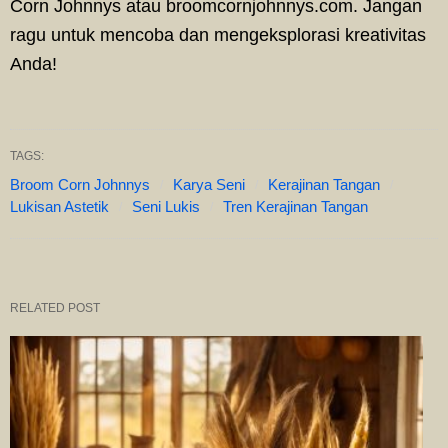
Corn Johnnys atau broomcornjohnnys.com. Jangan
ragu untuk mencoba dan mengeksplorasi kreativitas
Anda!
TAGS:
Broom Corn Johnnys
Karya Seni
Kerajinan Tangan
Lukisan Astetik
Seni Lukis
Tren Kerajinan Tangan
RELATED POST