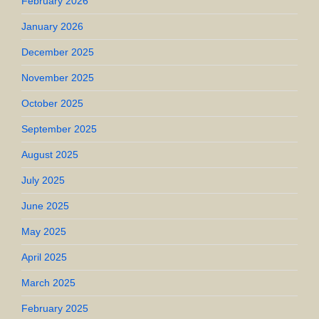
February 2026
January 2026
December 2025
November 2025
October 2025
September 2025
August 2025
July 2025
June 2025
May 2025
April 2025
March 2025
February 2025