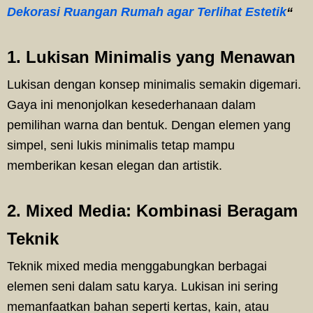
Dekorasi Ruangan Rumah agar Terlihat Estetik
“
1. Lukisan Minimalis yang Menawan
Lukisan dengan konsep minimalis semakin digemari.
Gaya ini menonjolkan kesederhanaan dalam
pemilihan warna dan bentuk. Dengan elemen yang
simpel, seni lukis minimalis tetap mampu
memberikan kesan elegan dan artistik.
2. Mixed Media: Kombinasi Beragam
Teknik
Teknik mixed media menggabungkan berbagai
elemen seni dalam satu karya. Lukisan ini sering
memanfaatkan bahan seperti kertas, kain, atau