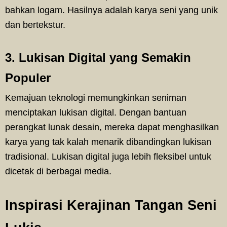
bahkan logam. Hasilnya adalah karya seni yang unik
dan bertekstur.
3. Lukisan Digital yang Semakin
Populer
Kemajuan teknologi memungkinkan seniman
menciptakan lukisan digital. Dengan bantuan
perangkat lunak desain, mereka dapat menghasilkan
karya yang tak kalah menarik dibandingkan lukisan
tradisional. Lukisan digital juga lebih fleksibel untuk
dicetak di berbagai media.
Inspirasi Kerajinan Tangan Seni