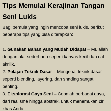
Tips Memulai Kerajinan Tangan
Seni Lukis
Bagi pemula yang ingin mencoba seni lukis, berikut
beberapa tips yang bisa diterapkan:
Gunakan Bahan yang Mudah Didapat
– Mulailah
dengan alat sederhana seperti kanvas kecil dan cat
akrilik.
Pelajari Teknik Dasar
– Mengenal teknik dasar
seperti blending, layering, dan shading sangat
penting.
Eksplorasi Gaya Seni
– Cobalah berbagai gaya,
dari realisme hingga abstrak, untuk menemukan ciri
khas Anda.