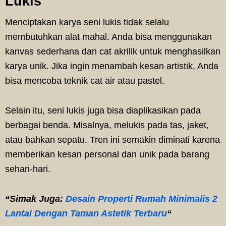
Lukis
Menciptakan karya seni lukis tidak selalu
membutuhkan alat mahal. Anda bisa menggunakan
kanvas sederhana dan cat akrilik untuk menghasilkan
karya unik. Jika ingin menambah kesan artistik, Anda
bisa mencoba teknik cat air atau pastel.
Selain itu, seni lukis juga bisa diaplikasikan pada
berbagai benda. Misalnya, melukis pada tas, jaket,
atau bahkan sepatu. Tren ini semakin diminati karena
memberikan kesan personal dan unik pada barang
sehari-hari.
“Simak Juga:
Desain Properti Rumah Minimalis 2
Lantai Dengan Taman Astetik Terbaru
“