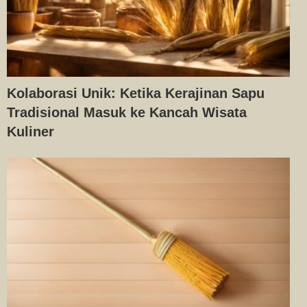
Kolaborasi Unik: Ketika Kerajinan Sapu
Tradisional Masuk ke Kancah Wisata
Kuliner