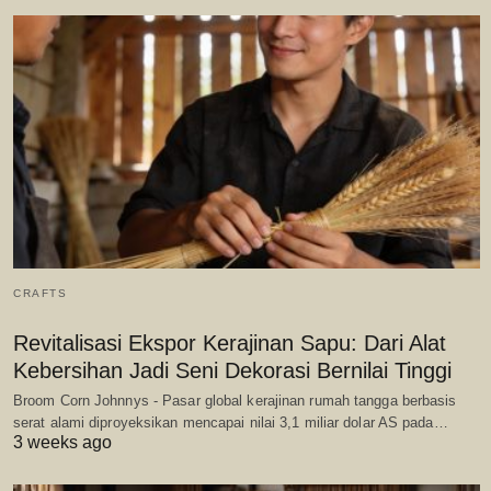
CRAFTS
Revitalisasi Ekspor Kerajinan Sapu: Dari Alat
Kebersihan Jadi Seni Dekorasi Bernilai Tinggi
Broom Corn Johnnys - Pasar global kerajinan rumah tangga berbasis
serat alami diproyeksikan mencapai nilai 3,1 miliar dolar AS pada…
3 weeks ago