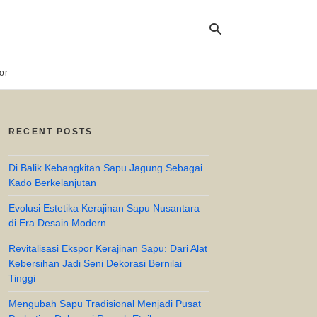
or
Ty
yo
RECENT POSTS
se
qu
an
hit
Di Balik Kebangkitan Sapu Jagung Sebagai
ent
Kado Berkelanjutan
Evolusi Estetika Kerajinan Sapu Nusantara
di Era Desain Modern
Revitalisasi Ekspor Kerajinan Sapu: Dari Alat
Kebersihan Jadi Seni Dekorasi Bernilai
Tinggi
Mengubah Sapu Tradisional Menjadi Pusat