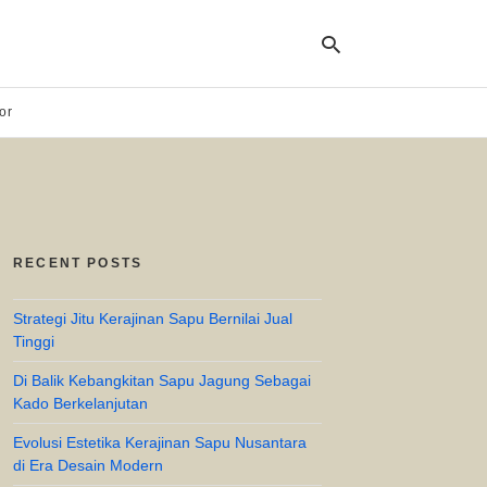
or
Ty
yo
se
qu
an
hit
RECENT POSTS
ent
Strategi Jitu Kerajinan Sapu Bernilai Jual
Tinggi
Di Balik Kebangkitan Sapu Jagung Sebagai
Kado Berkelanjutan
Evolusi Estetika Kerajinan Sapu Nusantara
di Era Desain Modern