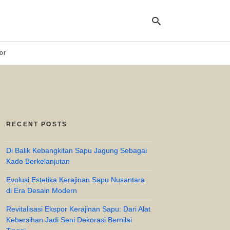
or
Ty
yo
se
qu
an
hit
RECENT POSTS
ent
Di Balik Kebangkitan Sapu Jagung Sebagai
Kado Berkelanjutan
Evolusi Estetika Kerajinan Sapu Nusantara
di Era Desain Modern
Revitalisasi Ekspor Kerajinan Sapu: Dari Alat
Kebersihan Jadi Seni Dekorasi Bernilai