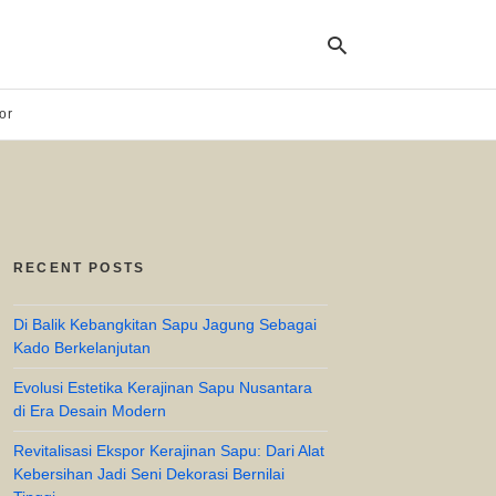
or
Ty
yo
se
qu
an
hit
RECENT POSTS
ent
Di Balik Kebangkitan Sapu Jagung Sebagai
Kado Berkelanjutan
Evolusi Estetika Kerajinan Sapu Nusantara
di Era Desain Modern
Revitalisasi Ekspor Kerajinan Sapu: Dari Alat
Kebersihan Jadi Seni Dekorasi Bernilai