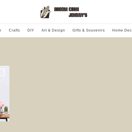
e
Crafts
DIY
Art & Design
Gifts & Souvenirs
Home Dec