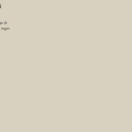
i
a di
 ingin