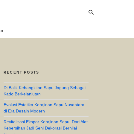
or
Ty
yo
se
qu
an
hit
RECENT POSTS
ent
Di Balik Kebangkitan Sapu Jagung Sebagai
Kado Berkelanjutan
Evolusi Estetika Kerajinan Sapu Nusantara
di Era Desain Modern
Revitalisasi Ekspor Kerajinan Sapu: Dari Alat
Kebersihan Jadi Seni Dekorasi Bernilai